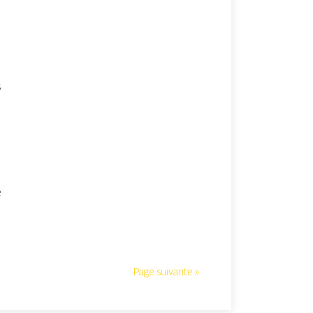
s
e
Page suivante »