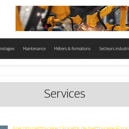
nologies
Maintenance
Métiers & formations
Secteurs industri
Services
Ace pro nettoyage | Société de Nettoyage Paris